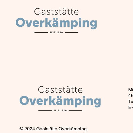
Mi
4
Te
E-
© 2024 Gaststätte Overkämping.